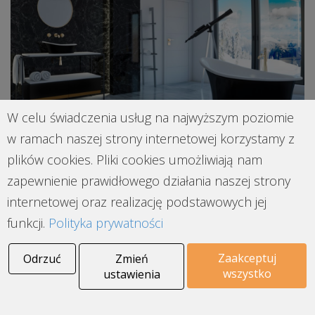
W celu świadczenia usług na najwyższym poziomie
w ramach naszej strony internetowej korzystamy z
plików cookies. Pliki cookies umożliwiają nam
WANNA WOLNOSTOJĄCA CZARNA ZE ZŁOTYM
zapewnienie prawidłowego działania naszej strony
PASEM OD POLSKIEJ FIRMY RAVON
internetowej oraz realizację podstawowych jej
funkcji.
Polityka prywatności
Wanna wolnostojąca Ravon Euphoria jest
pionierskim i najlepiej rozpoznawalnym produktem
Zaakceptuj
Odrzuć
Zmień
manufaktury Ravon. Wykonana z najwyższej jakości
wszystko
ustawienia
kompozytu Qualtec cieszy się niesłabnącą
popularnością wśród klientów. Euphoria poza