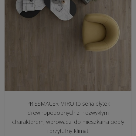
PRISSMACER MIRO to seria płytek
drewnopodobnych z niezwykłym
charakterem, wprowadzi do mieszkania ciepły
i przytulny klimat.