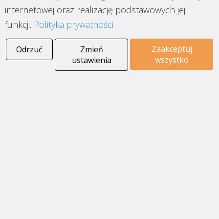
internetowej oraz realizację podstawowych jej
funkcji.
Polityka prywatności
Zaakceptuj
Odrzuć
Zmień
wszystko
ustawienia
TUSCANIA NORTH WIND to seria płytek
drewnopodobnych z charakterystycznymi
przetarciami imitującymi zużycie drewnianej
podłogi. Wprowadzą spokój i odrobinę
charakteru do Twojego wnętrza.