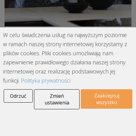
W celu świadczenia usług na najwyższym poziomie
ARDEA ARTE PIXEL ART FLOWERS to
w ramach naszej strony internetowej korzystamy z
wyjątkowa mozaika tworząca florystyczny
plików cookies. Pliki cookies umożliwiają nam
wzór, stworzy wyjątkowy klimat i charakter w
zapewnienie prawidłowego działania naszej strony
Twojej łazience.
internetowej oraz realizację podstawowych jej
funkcji.
Polityka prywatności
Zaakceptuj
Odrzuć
Zmień
wszystko
ustawienia